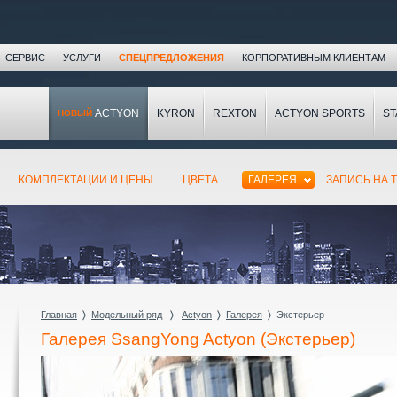
СЕРВИС
УСЛУГИ
СПЕЦПРЕДЛОЖЕНИЯ
КОРПОРАТИВНЫМ КЛИЕНТАМ
ACTYON
KYRON
REXTON
ACTYON SPORTS
ST
НОВЫЙ
КОМПЛЕКТАЦИИ И ЦЕНЫ
ЦВЕТА
ГАЛЕРЕЯ
ЗАПИСЬ НА T
Главная
〉
Модельный ряд
〉
Actyon
〉
Галерея
〉
Экстерьер
Галерея SsangYong Actyon (Экстерьер)