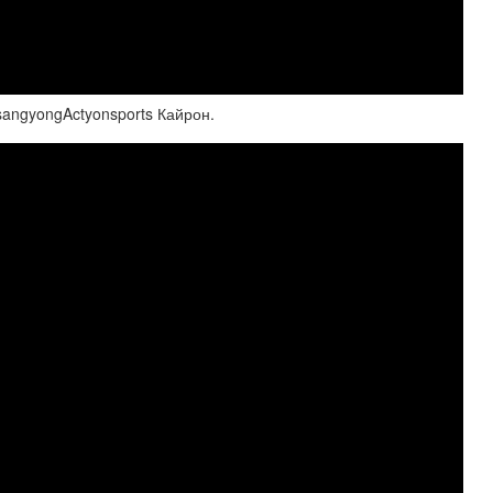
angyongActyonsports Кайрон.