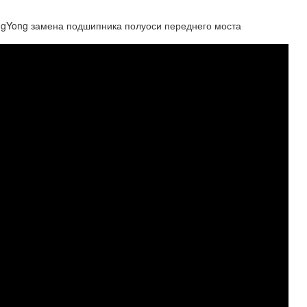
angYong замена подшипника полуоси переднего моста