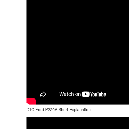
DTC Ford P220A Short Explanation