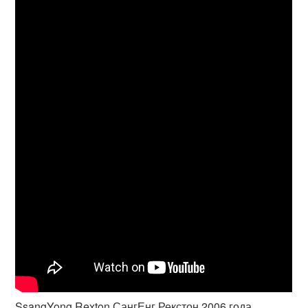
SsangYong Rexton СангЕнг Рекстон 2006 года