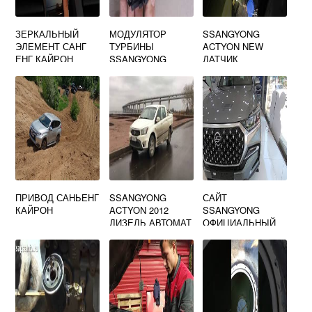
ЗЕРКАЛЬНЫЙ
МОДУЛЯТОР
SSANGYONG
ЭЛЕМЕНТ САНГ
ТУРБИНЫ
ACTYON NEW
ЕНГ КАЙРОН
SSANGYONG
ДАТЧИК
REXTON
КОЛЕНВАЛА
ПРИВОД САНЬЕНГ
SSANGYONG
САЙТ
КАЙРОН
ACTYON 2012
SSANGYONG
ДИЗЕЛЬ АВТОМАТ
ОФИЦИАЛЬНЫЙ