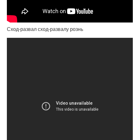
Сход-развал сход-развалу рознь