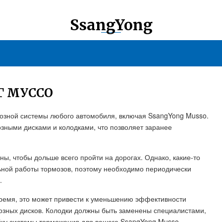
SsangYong
Г МУССО
озной системы любого автомобиля, включая SsangYong Musso.
ными дисками и колодками, что позволяет заранее
ы, чтобы дольше всего пройти на дорогах. Однако, какие-то
ьной работы тормозов, поэтому необходимо периодически
.
время, это может привести к уменьшению эффективности
озных дисков. Колодки должны быть заменены специалистами,
ойку системы торможения для вашего SsangYong Musso.