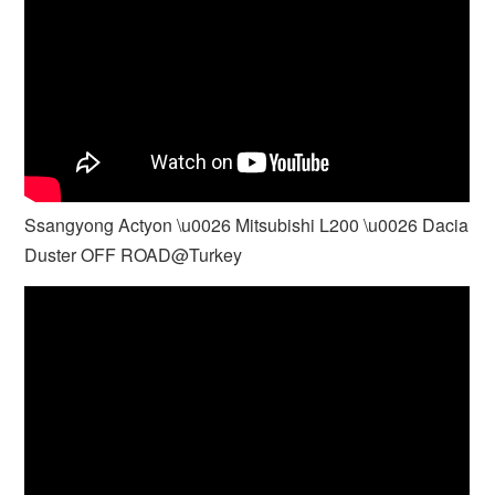
Ssangyong Actyon \u0026 Mitsubishi L200 \u0026 Dacia
Duster OFF ROAD@Turkey