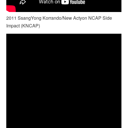
2011 SsangYong Korrando/New Actyon NCAP Side
Impact (KNCAP)