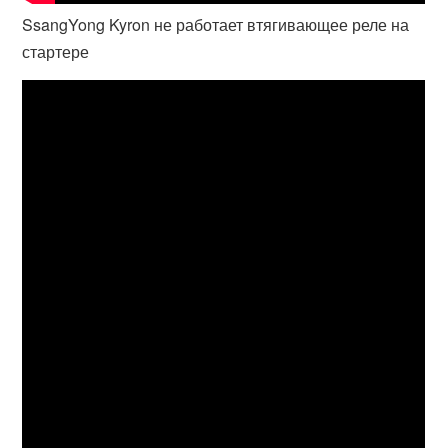
SsangYong Kyron не работает втягивающее реле на
стартере