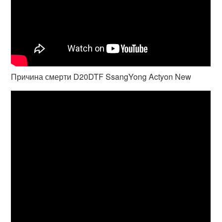
Причина смерти D20DTF SsangYong Actyon New