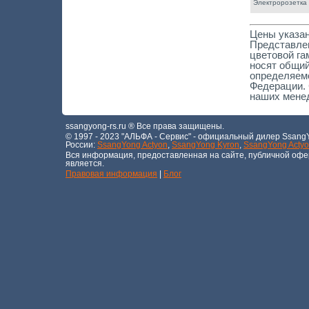
Электророзетка
Цены указан
Представлен
цветовой га
носят общий
определяемо
Федерации.
наших мене
ssangyong-rs.ru ® Все права защищены.
© 1997 - 2023 "АЛЬФА - Сервис" - официальный дилер SsangYo
России:
SsangYong Actyon
,
SsangYong Kyron
,
SsangYong Actyo
Вся информация, предоставленная на сайте, публичной офе
является.
Правовая информация
|
Блог