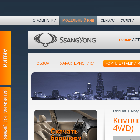
О КОМПАНИИ
МОДЕЛЬНЫЙ РЯД
СЕРВИС
УСЛУГИ
ACT
НОВЫЙ
ОБЗОР
ХАРАКТЕРИСТИКИ
КОМПЛЕКТАЦИИ 
Главная
〉
Моде
Компле
4WD)