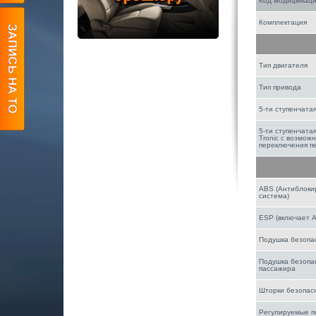
Код модификац
Комплектация
Тип двигателя
Тип привода
5-ти ступенчата
5-ти ступенчата
Tronic с возмож
переключения п
ABS (Антиблоки
система)
ESP (включает 
Подушка безопа
Подушка безопа
пассажира
Шторки безопас
Регулируемые п