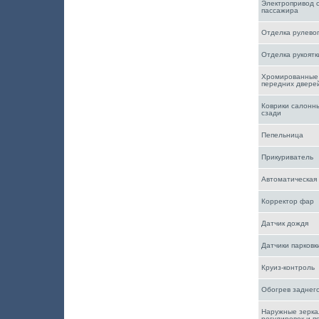
Электропривод 
пассажира
Отделка рулевог
Отделка рукоятк
Хромированные 
передних двере
Коврики салонн
сзади
Пепельница
Прикуриватель
Автоматическая 
Корректор фар
Датчик дождя
Датчики парковк
Круиз-контроль
Обогрев заднего
Наружные зерка
регулировок и п