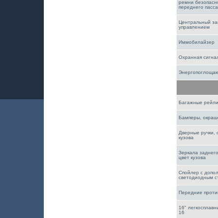
ремни безопасн
переднего пасс
Центральный за
управлением
Иммобилайзер
Охранная сигна
Энергопоглощаю
Багажные рейли
Бамперы, окраше
Дверные ручки, 
кузова
Зеркала заднего
цвет кузова
Спойлер с допо
светодиодным с
Передние прот
16" легкосплавн
16