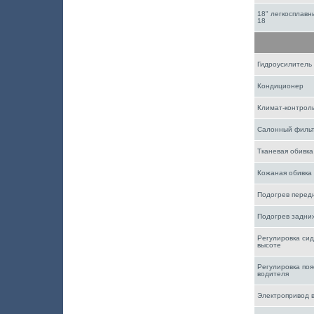
18" легкосплавн
18
Гидроусилитель
Кондиционер
Климат-контрол
Салонный филь
Тканевая обивка
Кожаная обивка
Подогрев перед
Подогрев задни
Регулировка сид
высоте
Регулировка поя
водителя
Электропривод в