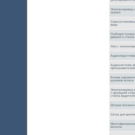
Электропривод 
зеркал
Самозатемняюще
вида
Глубокая тониро
дверей и стекла
Люк с электроп
Аудиоподготовка
Аудиосистема ф
проигрывателем
Кнопки управле
рулевом колесе
Электропривод 
с функцией откр
стекла водител
Шторка багажно
Сетка для крепл
Многофункциона
консоль