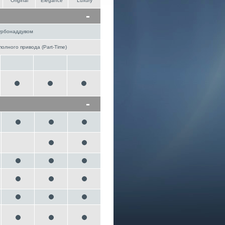
Original
Elegance
Luxury
-
турбонаддувом
олного привода (Part-Time)
-