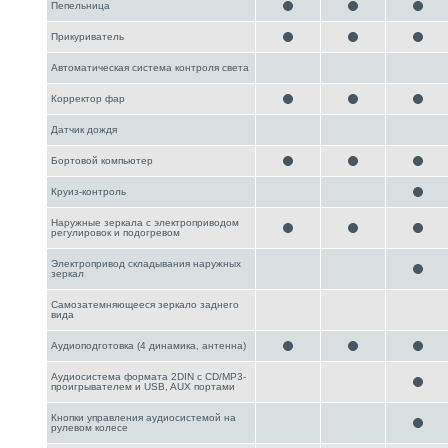
Пепельница
Прикуриватель
Автоматическая система контроля света
Корректор фар
Датчик дождя
Бортовой компьютер
Круиз-контроль
Наружные зеркала с электроприводом
регулировок и подогревом
Электропривод складывания наружных
зеркал
Самозатемняющееся зеркало заднего
вида
Аудиоподготовка (4 динамика, антенна)
Аудиосистема формата 2DIN с CD/MP3-
проигрывателем и USB, AUX портами
Кнопки управления аудиосистемой на
рулевом колесе