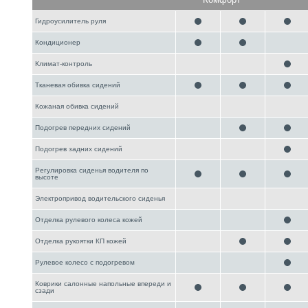
Гидроусилитель руля
Кондиционер
Климат-контроль
Тканевая обивка сидений
Кожаная обивка сидений
Подогрев передних сидений
Подогрев задних сидений
Регулировка сиденья водителя по
высоте
Электропривод водительского сиденья
Отделка рулевого колеса кожей
Отделка рукоятки КП кожей
Рулевое колесо с подогревом
Коврики салонные напольные впереди и
сзади