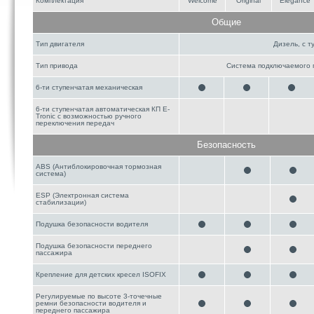
Комплектация
Welcome
Original
Elegance
Общие
Тип двигателя
Дизель, с 
Тип привода
Система подключаемого п
6-ти ступенчатая механическая
6-ти ступенчатая автоматическая КП E-
Tronic с возможностью ручного
переключения передач
Безопасность
ABS (Антиблокировочная тормозная
система)
ESP (Электронная система
стабилизации)
Подушка безопасности водителя
Подушка безопасности переднего
пассажира
Крепление для детских кресел ISOFIX
Регулируемые по высоте 3-точечные
ремни безопасности водителя и
переднего пассажира