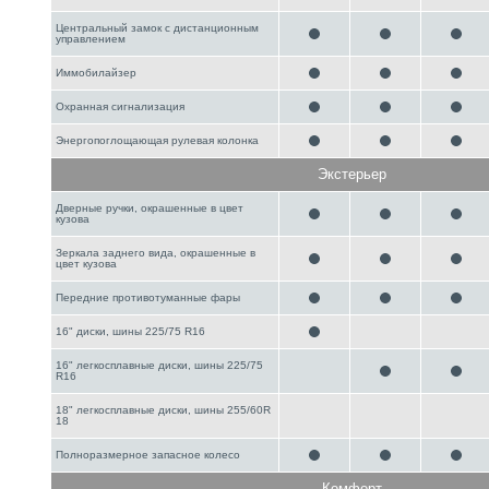
Центральный замок с дистанционным
управлением
Иммобилайзер
Охранная сигнализация
Энергопоглощающая рулевая колонка
Экстерьер
Дверные ручки, окрашенные в цвет
кузова
Зеркала заднего вида, окрашенные в
цвет кузова
Передние противотуманные фары
16" диски, шины 225/75 R16
16" легкосплавные диски, шины 225/75
R16
18" легкосплавные диски, шины 255/60R
18
Полноразмерное запасное колесо
Комфорт