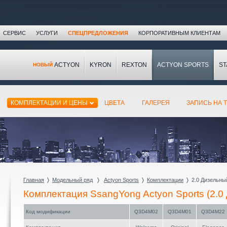
СЕРВИС
УСЛУГИ
СПЕЦПРЕДЛОЖЕНИЯ
КОРПОРАТИВНЫМ КЛИЕНТАМ
ACTYON
KYRON
REXTON
ACTYON SPORTS
ST
НОВЫЙ
КОМПЛЕКТАЦИИ И ЦЕНЫ
ЦВЕТА
ГАЛЕРЕЯ
ЗАПИСЬ НА T
Главная
〉
Модельный ряд
〉
Actyon Sports
〉
Комплектации
〉
2.0 Дизельн
Комплектация SsangYong Actyon Sports (2.
Код модификации
Q3D4M02
Q3D4M01
Q3D4M22