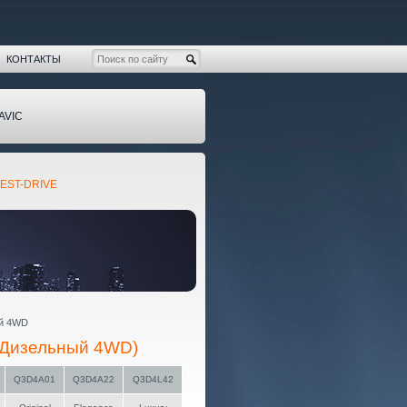
КОНТАКТЫ
AVIC
EST-DRIVE
ый 4WD
0 Дизельный 4WD)
Q3D4A01
Q3D4A22
Q3D4L42