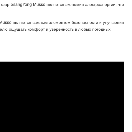
фар SsangYong Musso является экономия электроэнергии, что
Musso являются важным элементом безопасности и улучшения
телю ощущать комфорт и уверенность в любых погодных