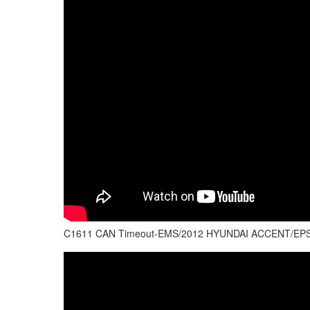
C1611 CAN Timeout-EMS/2012 HYUNDAI ACCENT/EPS Sy