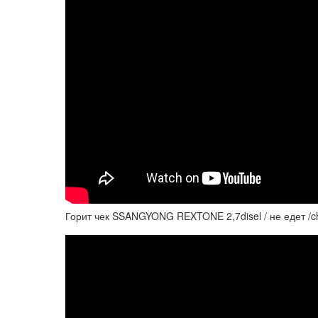
Горит чек SSANGYONG REXTONE 2,7disel / не едет /ch