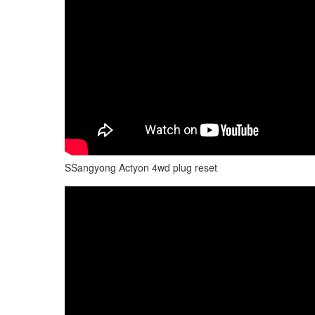
SSangyong Actyon 4wd plug reset