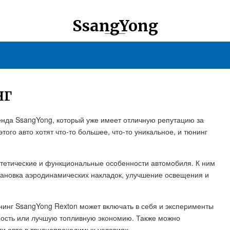
SsangYong
НГ
ренда SsangYong, который уже имеет отличную репутацию за
ого авто хотят что-то большее, что-то уникальное, и тюнинг
стетические и функциональные особенности автомобиля. К ним
становка аэродинамических накладок, улучшение освещения и
нинг SsangYong Rexton может включать в себя и эксперименты
ность или лучшую топливную экономию. Также можно
и авто в труднопроходимых условиях.