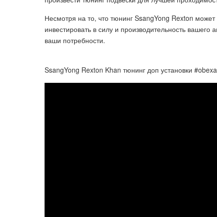
Несмотря на то, что тюнинг SsangYong Rexton может
инвестировать в силу и производительность вашего
ваши потребности.
SsangYong Rexton Khan тюнинг доп установки #obexa