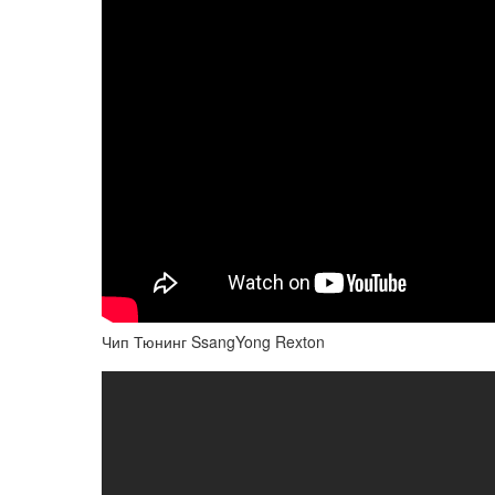
Чип Тюнинг SsangYong Rexton