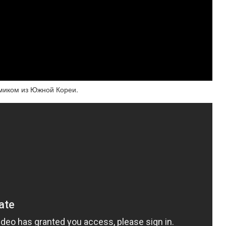
миком из Южной Кореи.