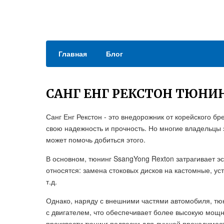
Главная
Блог
САНГ ЕНГ РЕКСТОН ТЮНИ
Санг Енг Рекстон - это внедорожник от корейского б
свою надежность и прочность. Но многие владельцы эт
может помочь добиться этого.
В основном, тюнинг SsangYong Rexton затрагивает э
относятся: замена стоковых дисков на кастомные, у
т.д.
Однако, наряду с внешними частями автомобиля, тю
с двигателем, что обеспечивает более высокую мощ
произвести тюнинг подвески для лучшей проходимост