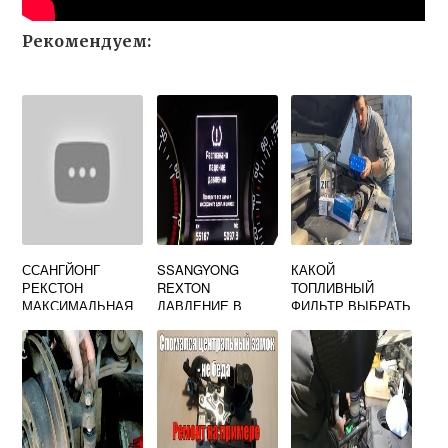
Рекомендуем:
ССАНГЙОНГ
SSANGYONG
КАКОЙ
РЕКСТОН
REXTON
ТОПЛИВНЫЙ
МАКСИМАЛЬНАЯ
ДАВЛЕНИЕ В
ФИЛЬТР ВЫБРАТЬ
СКОРОСТЬ
ШИНАХ
ДЛЯ ДИЗЕЛЯ
ССАНГЙОНГ
АКТИОН