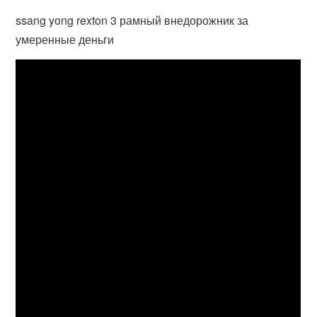
ssang yong rexton 3 рамный внедорожник за
умеренные деньги