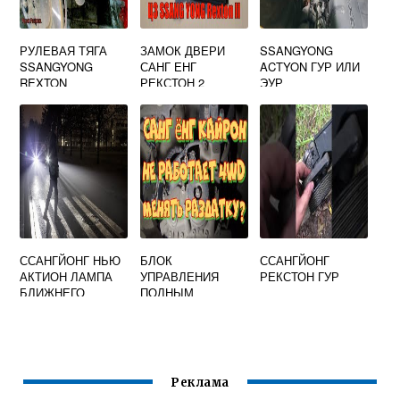
РУЛЕВАЯ ТЯГА
ЗАМОК ДВЕРИ
SSANGYONG
SSANGYONG
САНГ ЕНГ
ACTYON ГУР ИЛИ
REXTON
РЕКСТОН 2
ЭУР
ССАНГЙОНГ НЬЮ
БЛОК
ССАНГЙОНГ
АКТИОН ЛАМПА
УПРАВЛЕНИЯ
РЕКСТОН ГУР
БЛИЖНЕГО
ПОЛНЫМ
СВЕТА
ПРИВОДОМ
SSANGYONG
KYRON
Реклама