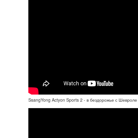
SsangYong Actyon Sports 2 - в бездорожье с Шевроле 