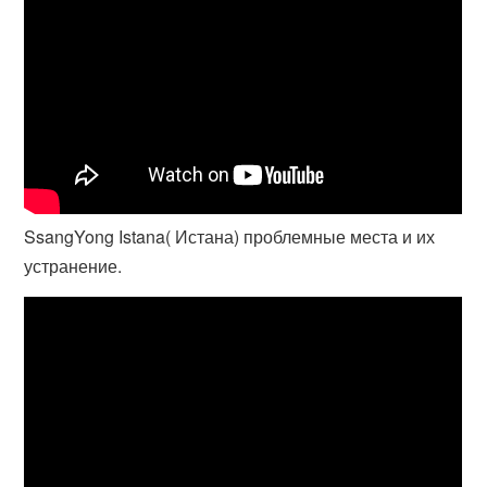
SsangYong Istana( Истана) проблемные места и их
устранение.