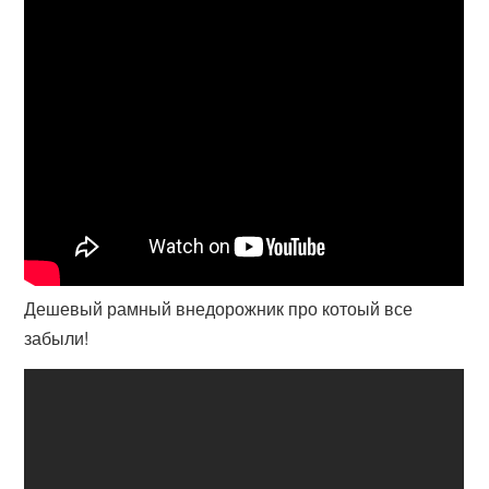
Дешевый рамный внедорожник про котоый все
забыли!