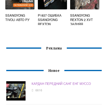
SSANGYONG
P1837 ОШИБКА
SSANGYONG
TIVOLI АВТО РУ
SSANGYONG
REXTON 2 XVT
REXTON
ЗАДНЯЯ
ПОДВЕСКА
Реклама
Новое
КАРДАН ПЕРЕДНИЙ САНГ ЕНГ МУССО
6616