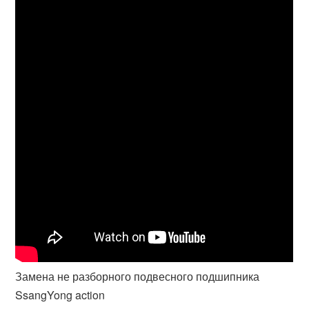
Замена не разборного подвесного подшипника
SsangYong action