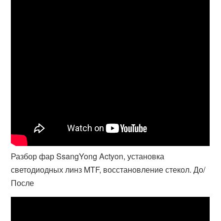
Разбор фар SsangYong Actyon, установка
светодиодных линз MTF, восстановление стекол. До/
После