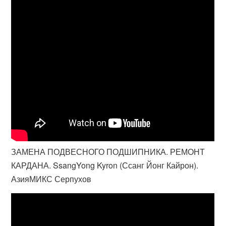
ЗАМЕНА ПОДВЕСНОГО ПОДШИПНИКА. РЕМОНТ
КАРДАНА. SsangYong Kyron (Ссанг Йонг Кайрон).
АзияМИКС Серпухов