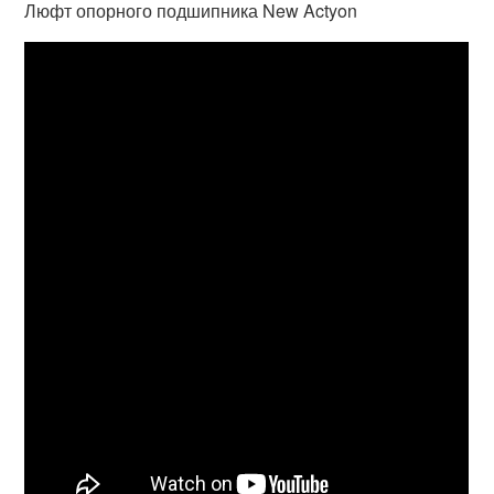
Люфт опорного подшипника New Actyon