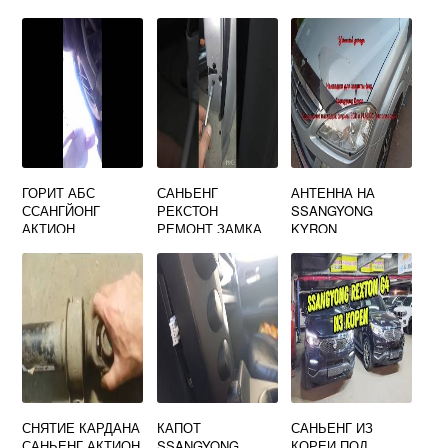
TEYES
ГОРИТ АБС
САНЬЕНГ
АНТЕННА НА
ССАНГЙОНГ
РЕКСТОН
SSANGYONG
АКТИОН
РЕМОНТ ЗАМКА
KYRON
ДВЕРИ
СНЯТИЕ КАРДАНА
КАПОТ
САНЬЕНГ ИЗ
САНЬЕНГ АКТИОН
SSANGYONG
КОРЕИ ПОД