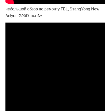
небольшой обзор по ремонту ГБЦ SsangYong New
Actyon G20D +кат№