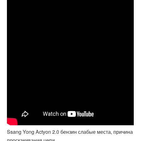
Ssang Yong Actyon 2.0 бензин слабые места, причина
проскакивания цепи