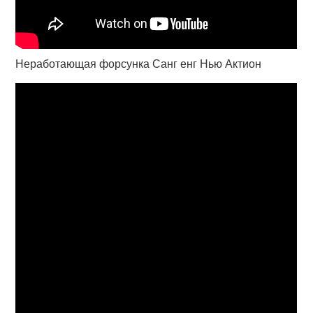
Неработающая форсунка Санг енг Нью Актион