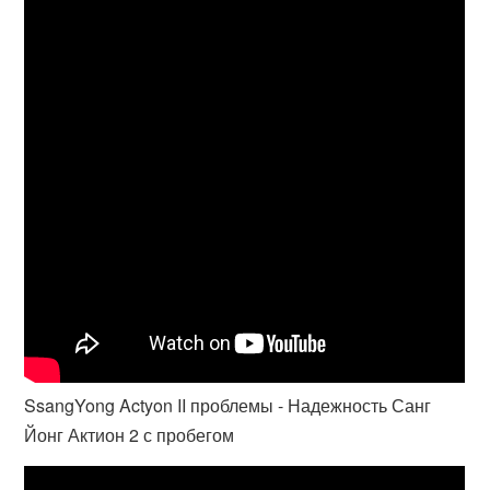
SsangYong Actyon II проблемы - Надежность Санг
Йонг Актион 2 с пробегом