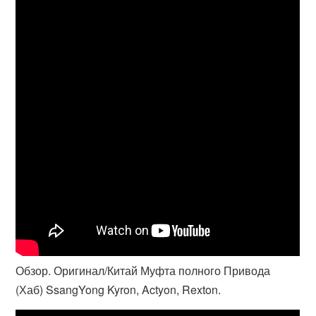
Обзор. Оригинал/Китай Муфта полного Привода
(Хаб) SsangYong Kyron, Actyon, Rexton.