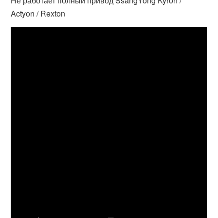
Не работает полный привод SsangYong Kyron /
Actyon / Rexton