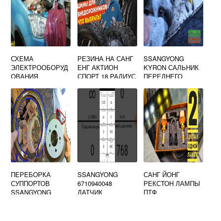
СХЕМА
РЕЗИНА НА САНГ
SSANGYONG
ЭЛЕКТРООБОРУД
ЕНГ АКТИОН
KYRON САЛЬНИК
ОВАНИЯ
СПОРТ 18 РАДИУС
ПЕРЕДНЕГО
SSANGYONG
МОСТА
ACTYON
ПЕРЕБОРКА
SSANGYONG
САНГ ЙОНГ
СУППОРТОВ
6710940048
РЕКСТОН ЛАМПЫ
SSANGYONG
ДАТЧИК
ПТФ
KYRON
МАССОВОГО
РАСХОДА
ВОЗДУХА