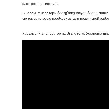
электронной системой.
В целом, генераторы SsangYong Actyon Sports явля
системы, которые необходимы для правильной рабо
Как заменить генератор на SsangYong. Установка шн