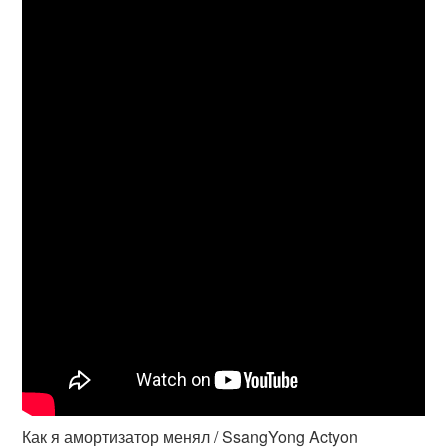
Как я амортизатор менял / SsangYong Actyon