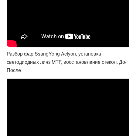
Разбор фар SsangYong Actyon, установка
светодиодных линз MTF, восстановление стекол. До/
После