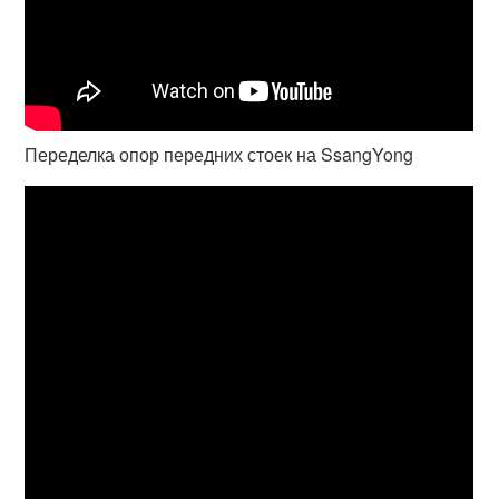
Переделка опор передних стоек на SsangYong