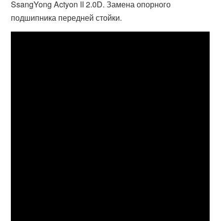
SsangYong Actyon II 2.0D. Замена опорного
подшипника передней стойки.