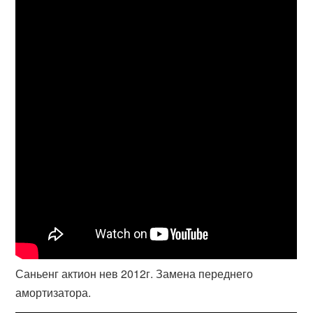
Саньенг актион нев 2012г. Замена переднего
амортизатора.