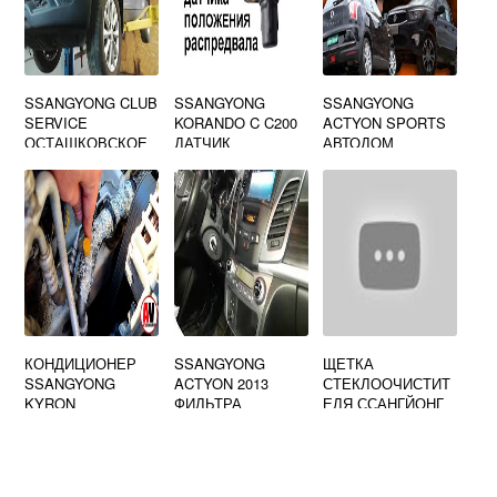
SSANGYONG CLUB
SSANGYONG
SSANGYONG
SERVICE
KORANDO C C200
ACTYON SPORTS
ОСТАШКОВСКОЕ
ДАТЧИК
АВТОДОМ
ШОССЕ 59
РАСПРЕДВАЛА
КОНДИЦИОНЕР
SSANGYONG
ЩЕТКА
SSANGYONG
ACTYON 2013
СТЕКЛООЧИСТИТ
KYRON
ФИЛЬТРА
ЕЛЯ ССАНГЙОНГ
РЕКСТОН