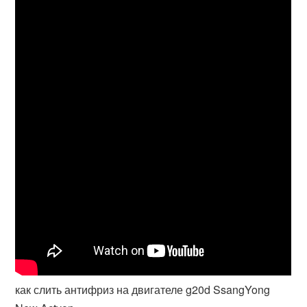
как слить антифриз на двигателе g20d SsangYong