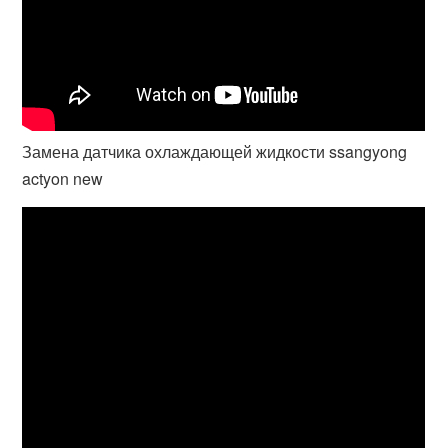
Замена датчика охлаждающей жидкости ssangyong
actyon new