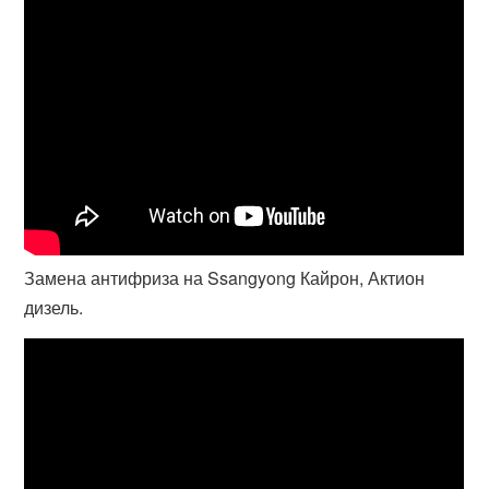
Замена антифриза на Ssangyong Кайрон, Актион
дизель.