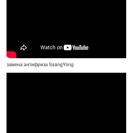
замена антифриза SsangYong