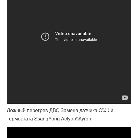
Ложный перегрев ДВС Замена датчика О\\Ж и
термостата SsangYong Actyon\\Kyron