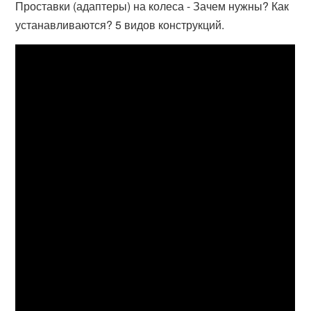
Проставки (адаптеры) на колеса - Зачем нужны? Как
устанавливаются? 5 видов конструкций.