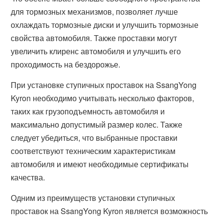
для тормозных механизмов, позволяет лучше
охлаждать тормозные диски и улучшить тормозные
свойства автомобиля. Также проставки могут
увеличить клиренс автомобиля и улучшить его
проходимость на бездорожье.
При установке ступичных проставок на SsangYong
Kyron необходимо учитывать несколько факторов,
таких как грузоподъемность автомобиля и
максимально допустимый размер колес. Также
следует убедиться, что выбранные проставки
соответствуют техническим характеристикам
автомобиля и имеют необходимые сертификаты
качества.
Одним из преимуществ установки ступичных
проставок на SsangYong Kyron является возможность