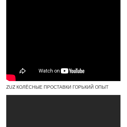
ZUZ КОЛЁСНЫЕ ПРОСТАВКИ ГОРЬКИЙ ОПЫТ