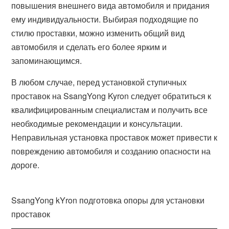
повышения внешнего вида автомобиля и придания
ему индивидуальности. Выбирая подходящие по
стилю проставки, можно изменить общий вид
автомобиля и сделать его более ярким и
запоминающимся.
В любом случае, перед установкой ступичных
проставок на SsangYong Kyron следует обратиться к
квалифицированным специалистам и получить все
необходимые рекомендации и консультации.
Неправильная установка проставок может привести к
повреждению автомобиля и созданию опасности на
дороге.
SsangYong kYron подготовка опоры для установки
проставок