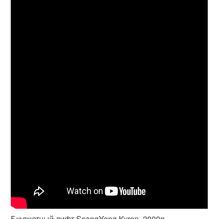
Бюджетный лифт SsangYong Kyron. 2000р.