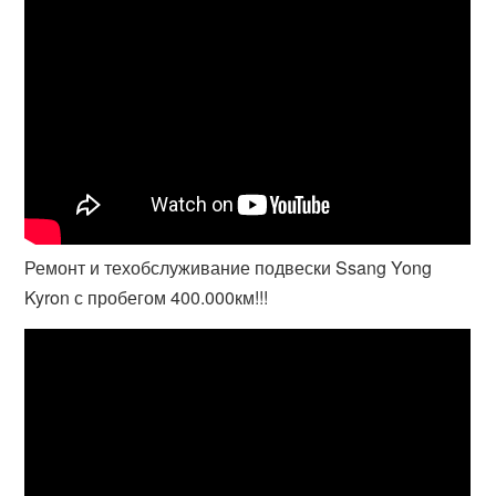
Ремонт и техобслуживание подвески Ssang Yong
Kyron с пробегом 400.000км!!!