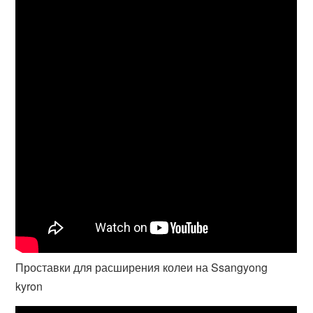
Проставки для расширения колеи на Ssangyong
kyron