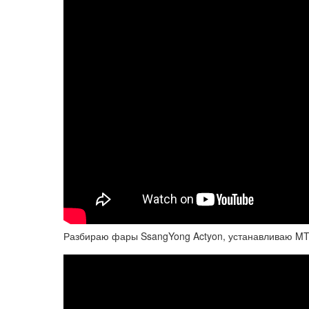
Разбираю фары SsangYong Actyon, устанавливаю MTF