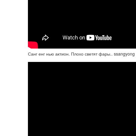
Санг енг нью актион. Плохо светят фары.. ssangyong