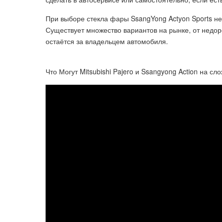
При выборе стекла фары SsangYong Actyon Sports не
Существует множество вариантов на рынке, от недоро
остаётся за владельцем автомобиля.
Что Могут Mitsubishi Pajero и Ssangyong Action на