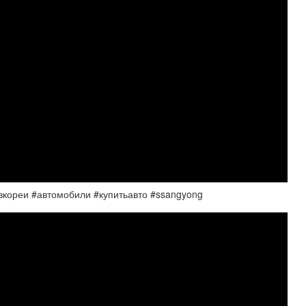
зкореи #автомобили #купитьавто #ssangyong