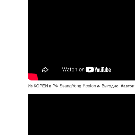
Из КОРЕИ в РФ SsangYong Rexton🔥 Выгодно! #автои