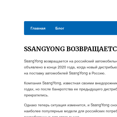
Главная
Блог
SSANGYONG ВОЗВРАЩАЕТС
SsangYong возвращается на российский автомобильны
объявлено в конце 2020 года, когда новый дистрибь
на поставку автомобилей SsangYong в Россию.
Компания SsangYong, известная своими внедорожник
годах, но после банкротства ее предыдущего дистри
прекратились.
Однако теперь ситуация изменится, и SsangYong сно
наиболее популярные модели для российских потреб
разработанные для этого рынка.