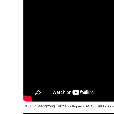
ОБЗОР SsangYong Torres из Кореи - AsiaVLCars - Авт