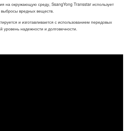
ия на окружающую среду, SsangYong Transstar использует
т выбросы вредных веществ.
ктируется и изготавливается с использованием передовых
ий уровень надежности и долговечности.