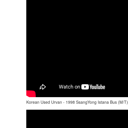
Korean Used Urvan - 1998 SsangYong Istana Bus (M/T)