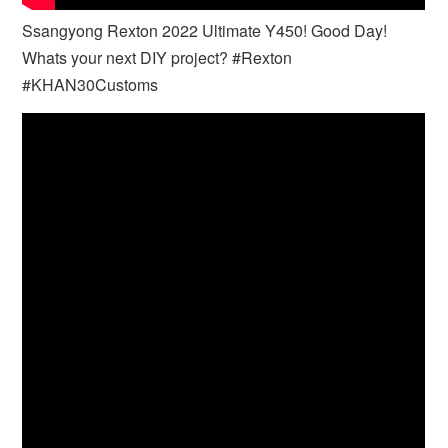
Ssangyong Rexton 2022 Ultimate Y450! Good Day!
Whats your next DIY project? #Rexton
#KHAN30Customs