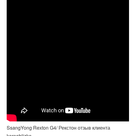
SsangYong Rexton G4/ Рекстон отзыв клиента
koreablizko