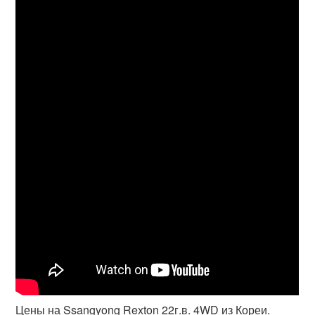
Цены на Ssangyong Rexton 22г.в. 4WD из Кореи.