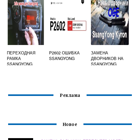
ЕВРОСОЮЗ ЕСЛИ
НУЖНО
ПЕРЕХОДНАЯ
P2602 ОШИБКА
ЗАМЕНА
РАМКА
SSANGYONG
ДВОРНИКОВ НА
SSANGYONG
SSANGYONG
KYRON
ACTYON
Реклама
Новое