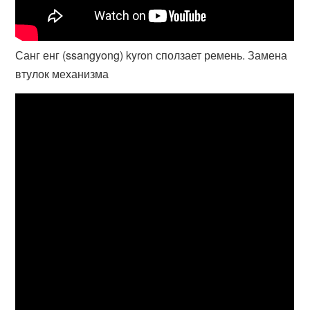
Санг енг (ssangyong) kyron сползает ремень. Замена
втулок механизма