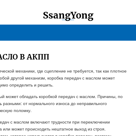
SsangYong
АСЛО В АКПП
ческой механики, где сцепление не требуется, так как плотное
любой другой механизм, коробка передач с маслом может
димо определить и решить.
рый может обладать коробкой передач с маслом. Причины, по
ь разными: от нормального износа до неправильного
ческую поломку.
едач с маслом включают трудности при переключении
 или может происходить нештатное выход из строя.
лом, которое используется в коробке передач, поэтому