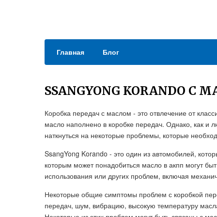
Главная
Блог
SSANGYONG KORANDO C М
Коробка передач с маслом - это отвлечение от класси
масло наполнено в коробке передач. Однако, как и 
наткнуться на некоторые проблемы, которые необхо
SsangYong Korando - это один из автомобилей, кото
которым может понадобиться масло в акпп могут быт
использования или других проблем, включая механи
Некоторые общие симптомы проблем с коробкой пер
передач, шум, вибрацию, высокую температуру масла
Некоторые из этих проблем могут быть связаны с мас