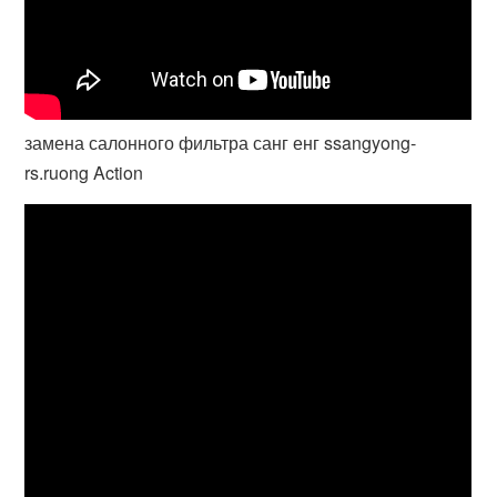
замена салонного фильтра санг енг ssangyong-
rs.ruong Action