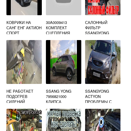
КОВРИКИ НА
30A0009413
САЛОННЫЙ
САНГ ЕНГ АКТИОН
КОМПЛЕКТ
ФИЛЬТР
СПОРТ
СЦЕПЛЕНИЯ
SSANGYONG
SSANGYONG
REXTON 2
НЕ РАБОТАЕТ
SSANG YONG
SSANGYONG
ПОДОГРЕВ
7956821000
ACTYON
СИДЕНИЙ
КЛИПСА
ПРОБЛЕМЫ С
SSANGYONG
КРЕПЛЕНИЯ
АКПП
KYRON
НАКЛАДКИ
ПОРОГА