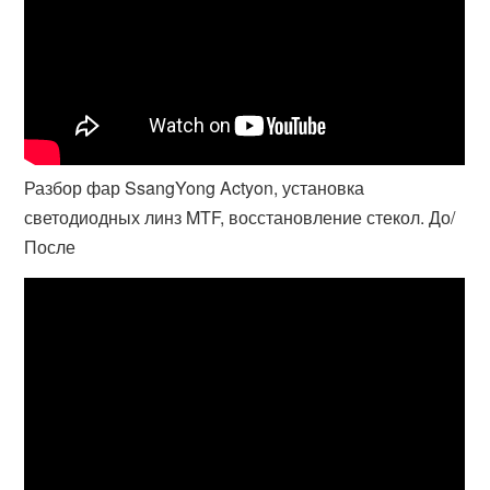
Разбор фар SsangYong Actyon, установка
светодиодных линз MTF, восстановление стекол. До/
После