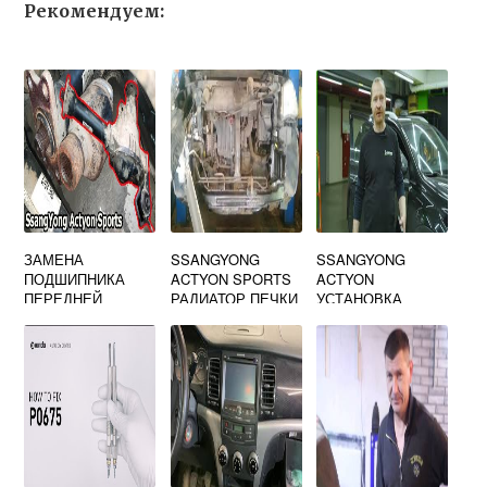
Рекомендуем:
ЗАМЕНА
SSANGYONG
SSANGYONG
ПОДШИПНИКА
ACTYON SPORTS
ACTYON
ПЕРЕДНЕЙ
РАДИАТОР ПЕЧКИ
УСТАНОВКА
ПОЛУОСИ САНГ
МАГНИТОЛЫ
ЕНГ КАЙРОН
ANDROID