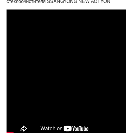
стеклоочистителя SSANGYONG NEW ACTYON