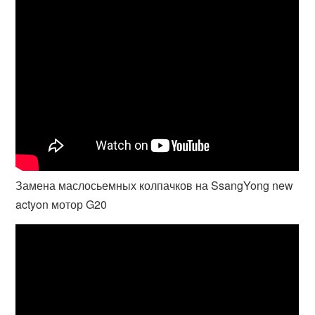
Замена маслосьемных колпачков на SsangYong new
actyon мотор G20