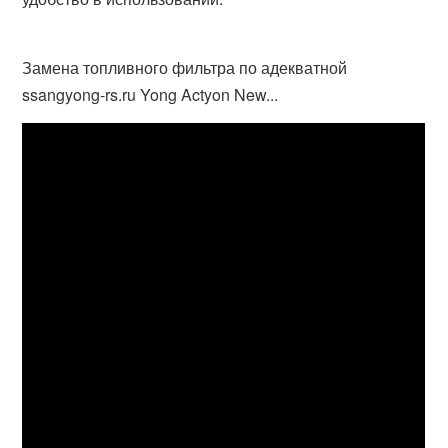
Замена топливного фильтра по адекватной
ssangyong-rs.ru Yong Actyon New...