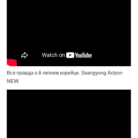
Вся правда о 8 летнем корейце. Ssangyong Actyon
NEW.