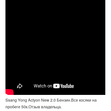
Ssang Yong Actyon New 2.0 Бензин.Все косяки на
пробеге 50к.Отзыв владельца.