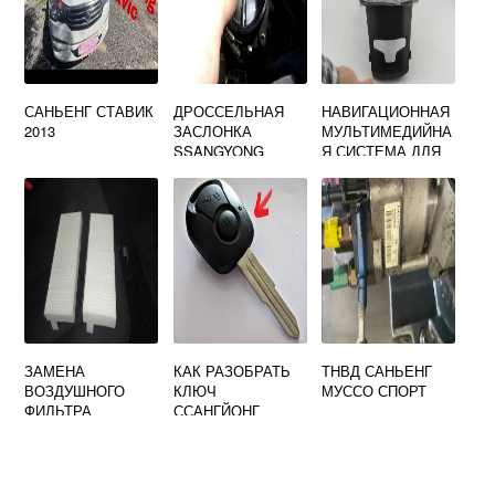
САНЬЕНГ СТАВИК
ДРОССЕЛЬНАЯ
НАВИГАЦИОННАЯ
2013
ЗАСЛОНКА
МУЛЬТИМЕДИЙНА
SSANGYONG
Я СИСТЕМА ДЛЯ
ACTYON NEW
SSANGYONG
ДИЗЕЛЬ
ACTYON ПАРТ
НОМЕР
NAV0034011
ЗАМЕНА
КАК РАЗОБРАТЬ
ТНВД САНЬЕНГ
ВОЗДУШНОГО
КЛЮЧ
МУССО СПОРТ
ФИЛЬТРА
ССАНГЙОНГ
SSANGYONG
АКТИОН НЬЮ
KYRON