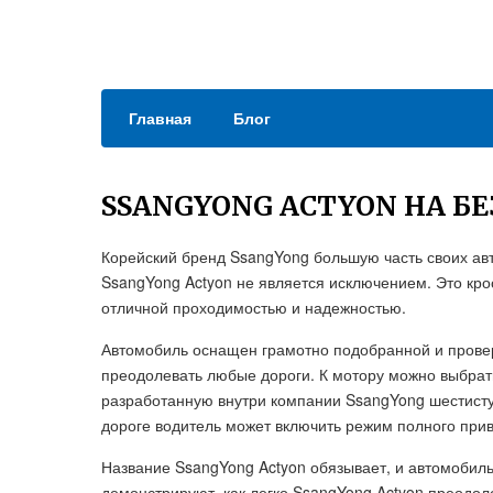
Главная
Блог
SSANGYONG ACTYON НА Б
Корейский бренд SsangYong большую часть своих ав
SsangYong Actyon не является исключением. Это крос
отличной проходимостью и надежностью.
Автомобиль оснащен грамотно подобранной и провер
преодолевать любые дороги. К мотору можно выбрат
разработанную внутри компании SsangYong шестисту
дороге водитель может включить режим полного прив
Название SsangYong Actyon обязывает, и автомобиль
демонстрируют, как легко SsangYong Actyon преодол