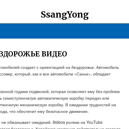
SsangYong
ЕЗДОРОЖЬЕ ВИДЕО
томобилей создает с ориентацией на бездорожье. Автомобиль
совер, который, как и все автомобили «Санье», обладает
енной годами подвеской, которая позволяет ему без проблем
ь семиступенчатую автоматическую коробку передач или
пенчатую механическую коробку. В ожидании трудностей на
ода, что обеспечит ему безопасное движение.
 не обманывает ожиданий. Вideos ролики на YouTube
евает бездорожье. Корейская компания действительно создала