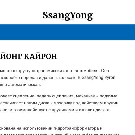
SsangYong
ГЙОНГ КАЙРОН
есто в структуре трансмиссии этого автомобиля. Она
к коробке передач и далее к колесам. В SsangYong Kyron
я и автоматическая.
лючает сцепление, педаль сцепления, механизмы поджима
еспечивает нажим диска к маховику под действием пружин.
анизм взаимодействует с пружинами и отводит диск от
снована на использовании гидротрансформатора и
р позволяет передавать крутящий момент без привлечения