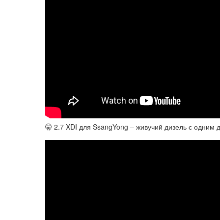
🤫 2.7 XDI для SsangYong – живучий дизель с одним