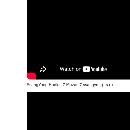
SsangYong Rodius 7 Plazas 7 ssangyong-rs.ru