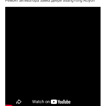
Ремонт активатора замка двери SsangYong Actyon