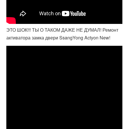
ЭТО ШОК!!! ТЫ О ТАКОМ ДАЖЕ НЕ ДУМАЛ! Ремонт
активатора замка двери SsangYong Actyon New!