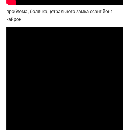
проблема, болячка,цетрального замка ссанг йонг
кайрон