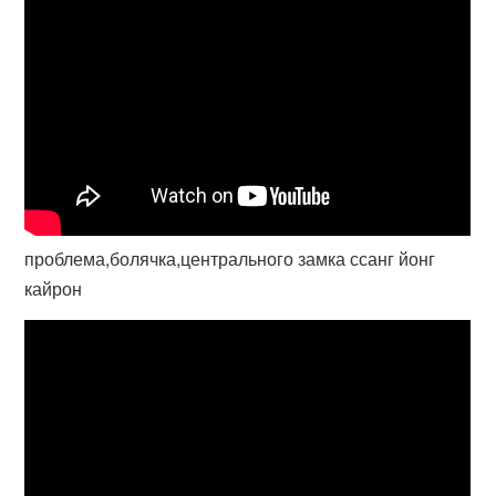
проблема,болячка,центрального замка ссанг йонг
кайрон