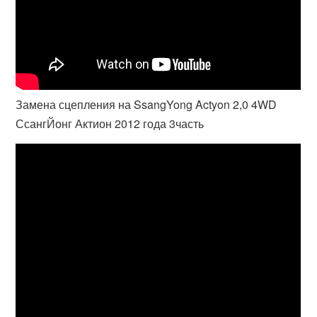
Замена сцепления на SsangYong Actyon 2,0 4WD
СсангЙонг Актион 2012 года 3часть