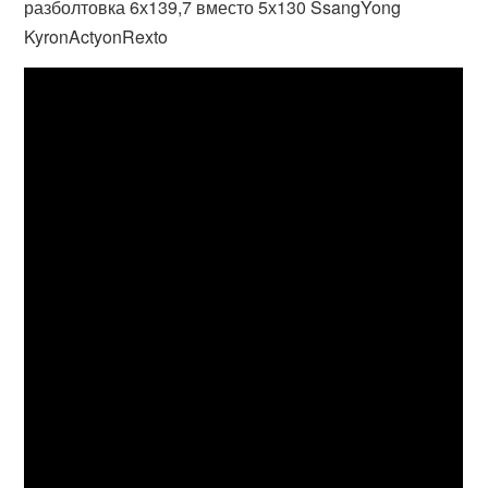
разболтовка 6х139,7 вместо 5х130 SsangYong
KyronActyonRexto