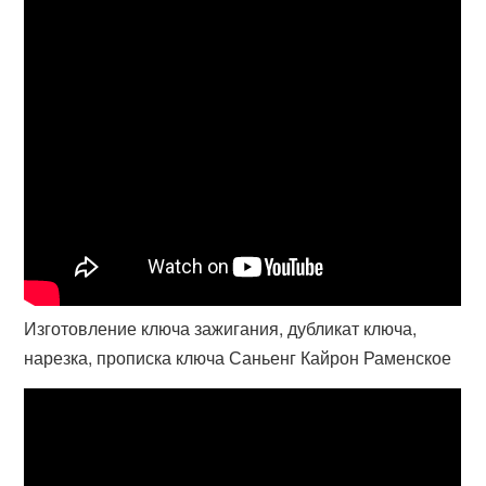
Изготовление ключа зажигания, дубликат ключа,
нарезка, прописка ключа Саньенг Кайрон Раменское