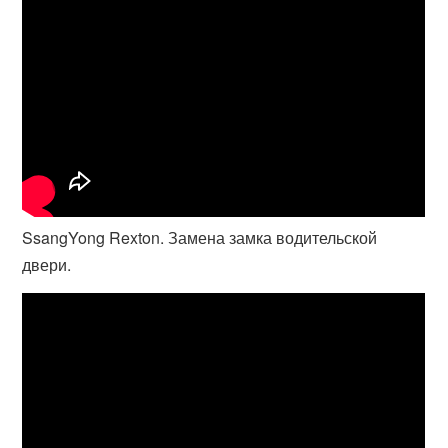
SsangYong Rexton. Замена замка водительской
двери.