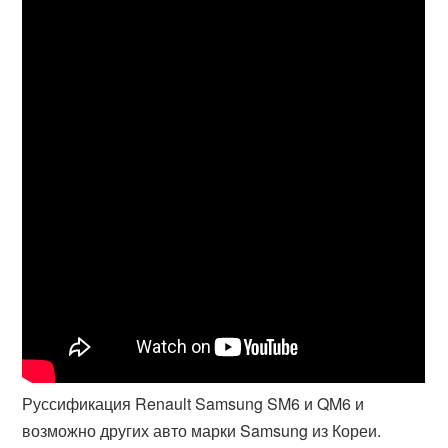
Руссификация Renault Samsung SM6 и QM6 и
возможно других авто марки Samsung из Кореи.