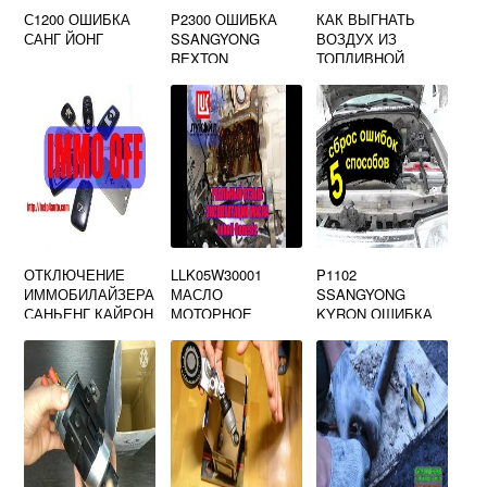
С1200 ОШИБКА
P2300 ОШИБКА
КАК ВЫГНАТЬ
САНГ ЙОНГ
SSANGYONG
ВОЗДУХ ИЗ
REXTON
ТОПЛИВНОЙ
СИСТЕМЫ
ДИЗЕЛЯ САНГ ЕНГ
КАЙРОН
ОТКЛЮЧЕНИЕ
LLK05W30001
P1102
ИММОБИЛАЙЗЕРА
МАСЛО
SSANGYONG
САНЬЕНГ КАЙРОН
МОТОРНОЕ
KYRON ОШИБКА
LUKOIL
SSANGYONG
MOTOR OIL SAE
5W 30 4 Л