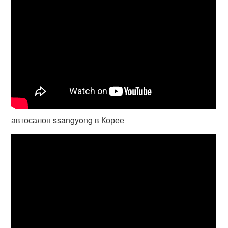
автосалон ssangyong в Корее