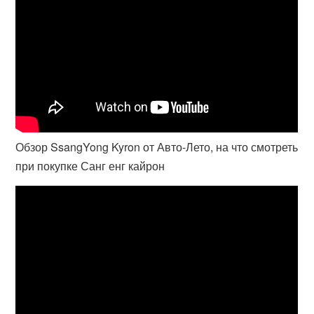
Обзор SsangYong Kyron от Авто-Лето, на что смотреть
при покупке Санг енг кайрон