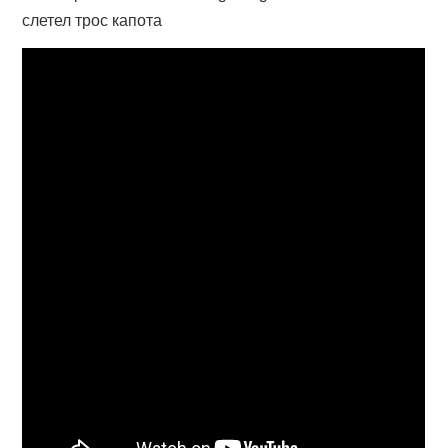
слетел трос капота