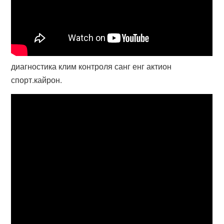
диагностика клим контроля санг енг актион
спорт.кайрон.