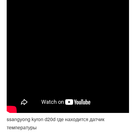
ssangyong kyron d20d где находится датчик
температуры