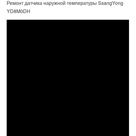
Ремонт датчика наружной температуры SsangYong
YD8M0DH