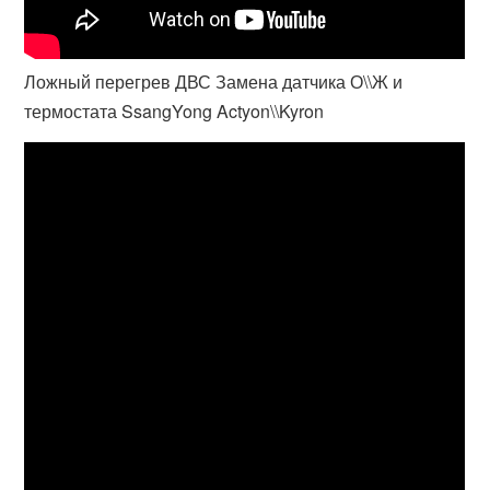
Ложный перегрев ДВС Замена датчика О\\Ж и
термостата SsangYong Actyon\\Kyron