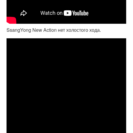
SsangYong New Action нет холостого хода.