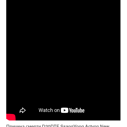
Причина смерти D20DTF SsangYong Actyon New