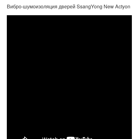
Вибро-шумоизоляция дверей SsangYong New Actyon