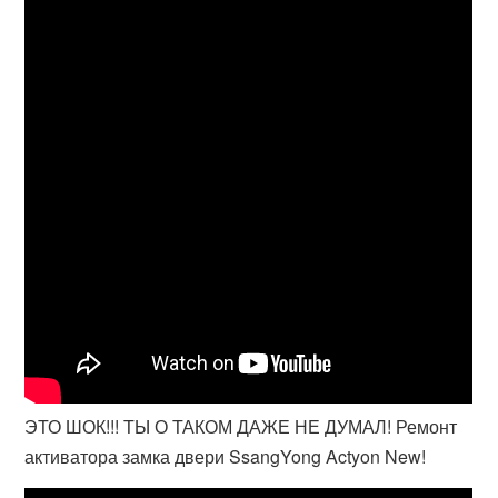
ЭТО ШОК!!! ТЫ О ТАКОМ ДАЖЕ НЕ ДУМАЛ! Ремонт
активатора замка двери SsangYong Actyon New!