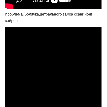
проблема, болячка,цетрального замка ссанг йонг
кайрон