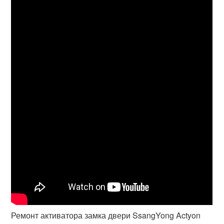
Ремонт активатора замка двери SsangYong Actyon