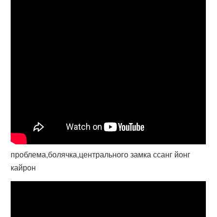
проблема,болячка,центрального замка ссанг йонг
кайрон