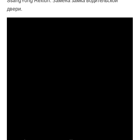
SsangYong Rexton. Замена замка водительской
двери.