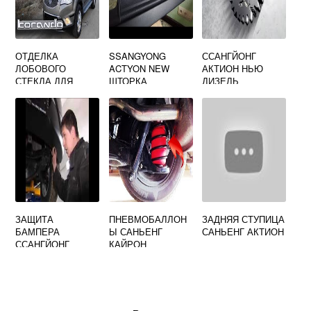
ОТДЕЛКА
SSANGYONG
ССАНГЙОНГ
ЛОБОВОГО
ACTYON NEW
АКТИОН НЬЮ
СТЕКЛА ДЛЯ
ШТОРКА
ДИЗЕЛЬ
SSANGYONG
БАГАЖНИКА
ОБГОННАЯ МУФТА
KORANDO LH RH
ГЕНЕРАТОРА
OEM 7943034000
7944034000
ЗАЩИТА
ПНЕВМОБАЛЛОН
ЗАДНЯЯ СТУПИЦА
БАМПЕРА
Ы САНЬЕНГ
САНЬЕНГ АКТИОН
ССАНГЙОНГ
КАЙРОН
АКТИОН НЬЮ